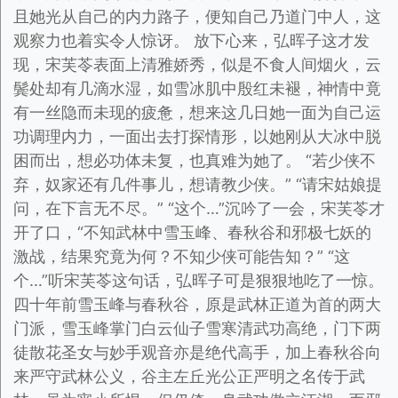
且她光从自己的内力路子，便知自己乃道门中人，这
观察力也着实令人惊讶。 放下心来，弘晖子这才发
现，宋芙苓表面上清雅娇秀，似是不食人间烟火，云
鬓处却有几滴水湿，如雪冰肌中殷红未褪，神情中竟
有一丝隐而未现的疲惫，想来这几日她一面为自己运
功调理内力，一面出去打探情形，以她刚从大冰中脱
困而出，想必功体未复，也真难为她了。 “若少侠不
弃，奴家还有几件事儿，想请教少侠。” “请宋姑娘提
问，在下言无不尽。” “这个…”沉吟了一会，宋芙苓才
开了口，“不知武林中雪玉峰、春秋谷和邪极七妖的
激战，结果究竟为何？不知少侠可能告知？” “这
个…”听宋芙苓这句话，弘晖子可是狠狠地吃了一惊。
四十年前雪玉峰与春秋谷，原是武林正道为首的两大
门派，雪玉峰掌门白云仙子雪寒清武功高绝，门下两
徒散花圣女与妙手观音亦是绝代高手，加上春秋谷向
来严守武林公义，谷主左丘光公正严明之名传于武