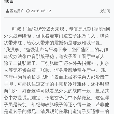
融雪
匿名用户
2026-06-12
次访问
师叔！”虽说观旁战火未熄，即便是此刻也能听到
外头战声隆隆，但眼看着掌门道玄子踉跄而入，嘴角
犹带朱红，给众人带来的震撼仍是那般难以平复。
“我没事。”勉强让声音平稳下来，坐回蒲团上的动作
却没办法像声音那般平稳，道玄子看了看厅中诸人，
除了二徒弘曦子、三徒弘暄子还在外头指挥外，其余
人等无不惨白着一张脸、浑身发颤地留在厅中。 现
下厅中为首的长徒弘晖子表面上虽不像余人那般慌了
手脚，可那扶住道玄子的手却是冷汗难休，还不时望
向门外，好像这样可以看见外头的战阵一般，显见其
心中亦是慌乱难定，令道玄子心中不禁微怒。这弘晖
子虽是长徒，年纪却较弘曦子等还小得一些，若非他
是道玄子的师兄、清风观前任掌门道清子所遗惟一的