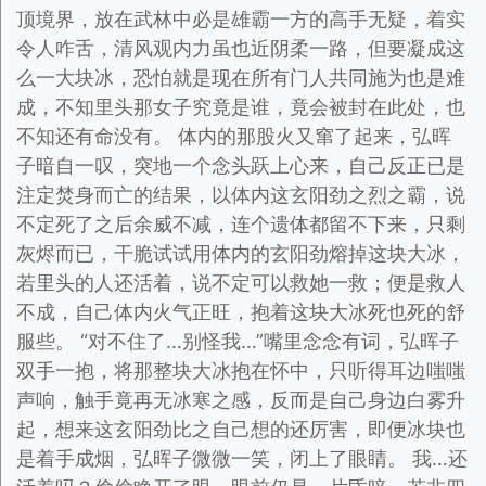
顶境界，放在武林中必是雄霸一方的高手无疑，着实
令人咋舌，清风观内力虽也近阴柔一路，但要凝成这
么一大块冰，恐怕就是现在所有门人共同施为也是难
成，不知里头那女子究竟是谁，竟会被封在此处，也
不知还有命没有。 体内的那股火又窜了起来，弘晖
子暗自一叹，突地一个念头跃上心来，自己反正已是
注定焚身而亡的结果，以体内这玄阳劲之烈之霸，说
不定死了之后余威不减，连个遗体都留不下来，只剩
灰烬而已，干脆试试用体内的玄阳劲熔掉这块大冰，
若里头的人还活着，说不定可以救她一救；便是救人
不成，自己体内火气正旺，抱着这块大冰死也死的舒
服些。 “对不住了…别怪我…”嘴里念念有词，弘晖子
双手一抱，将那整块大冰抱在怀中，只听得耳边嗤嗤
声响，触手竟再无冰寒之感，反而是自己身边白雾升
起，想来这玄阳劲比之自己想的还厉害，即便冰块也
是着手成烟，弘晖子微微一笑，闭上了眼睛。 我…还