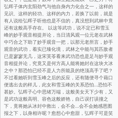
弘晖子体内玄阳劲气与他自身内力化合之一，这样的
见识、这样的轻功、这样的内力，若换了以前，就是
有人说给弘晖子听他也是不信的，真没想到武林中竟
还有这般高手存在。 以这等武功，说不定已和雪玉
峰的妙手观音相提并论，当日清风观一位元老在武林
中巧合之下助了妙手观音一把，以那元老所言，妙手
观音的武功，着实已臻化境，武林之中能与其匹敌者
已是寥寥无几，这宋芙苓看来武功恐也是足与妙手观
音相提并论，究竟又是何方高人能将她封在这块大冰
之中？那恐怕已经不是人力所能及的绝顶高手了吧？
不过看她听到雪玉峰之后的反应，还有随便寻个藉口
便逃出去的样儿，此女和雪玉峰的关系恐怕…恐怕不
甚妙。弘晖子心中思绪万端，这般美女天下少有，又
是武功这般高明、容色这般娇艳，自己误打误撞之
下，竟将她从冰封中救出，会不会…会不会她感恩图
报之下，以身相许呢？愈想心中愈甜，弘晖子可是笑