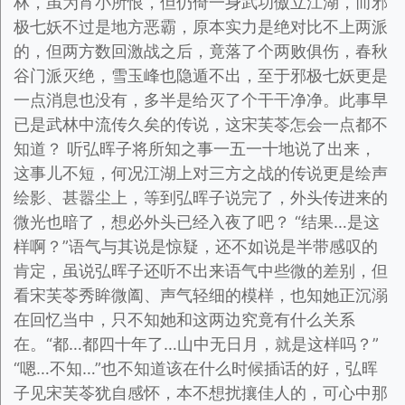
林，虽为宵小所恨，但仍倚一身武功傲立江湖，而邪
极七妖不过是地方恶霸，原本实力是绝对比不上两派
的，但两方数回激战之后，竟落了个两败俱伤，春秋
谷门派灭绝，雪玉峰也隐遁不出，至于邪极七妖更是
一点消息也没有，多半是给灭了个干干净净。此事早
已是武林中流传久矣的传说，这宋芙苓怎会一点都不
知道？ 听弘晖子将所知之事一五一十地说了出来，
这事儿不短，何况江湖上对三方之战的传说更是绘声
绘影、甚嚣尘上，等到弘晖子说完了，外头传进来的
微光也暗了，想必外头已经入夜了吧？ “结果…是这
样啊？”语气与其说是惊疑，还不如说是半带感叹的
肯定，虽说弘晖子还听不出来语气中些微的差别，但
看宋芙苓秀眸微阖、声气轻细的模样，也知她正沉溺
在回忆当中，只不知她和这两边究竟有什么关系
在。“都…都四十年了…山中无日月，就是这样吗？”
“嗯…不知…”也不知道该在什么时候插话的好，弘晖
子见宋芙苓犹自感怀，本不想扰攘佳人的，可心中那