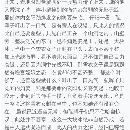
开来，着地时却觉腿脚处一股热力传了上来，烧的他
又昏沈了些，连小腿撞到的痛楚都薄弱的无影无踪，
显然体内玄阳劲爆发之刻将要来临。 仔细一看，弘
晖子吁出了一口气，是有旁人在没错，只此人的情况
比自己还要差些，只见自己正在一个山洞之内，山壁
旁一整块泛光的东西，也不知是瓷是玉，还是一大块
冰，当中一个雪衣女子正封在里头，表面不甚平整，
加上光线微弱，看不清此女面目，只不知是自己目力
衰退，还是因为洞中光线不明，那雪衣女子虽是飘飘
然有蟾宫嫦娥之态，衣裳却似不甚齐整。 都这个时
候了，还管这些做什么？吁出了一口热气，弘晖子只
觉五内如焚，知是那要命的玄阳劲又将复起，他咬了
咬牙，走到近去伸手一摸，只觉着手冷硬无比，竟是
一整块冰将雪衣女封在当中，也不知她还有没有命
在。 虽说已近逼命无常，但弘晖子仍忍不住暗自惊
叹，此处并不甚寒，这么一大块冰绝非自然形成，若
是由人运功凝冻而成，此人的功力之深，恐怕已臻绝