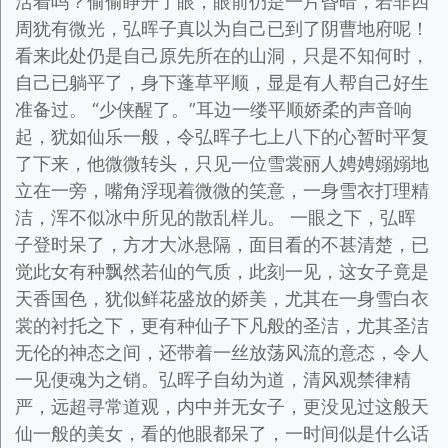
活着吗？偷偷睁开了眼，眼前仍是一片昏暗，若非四
周犹有微光，弘晖子真以为自己已到了阴曹地府呢！
看来此处仍是自己原先所在的山洞，只是不知何时，
自己已躺平了，身下蓬草平顺，显是有人帮自己好生
准备过。 “少侠醒了。”耳边一缕平顺娇柔的声音响
起，犹如仙乐一般，令弘晖子七上八下的心暂时平复
了下来，他微微转头，只见一位雪裳丽人娉娉嫋嫋地
立在一旁，嘴角浮现着微微的笑意，一身雪衣打理精
洁，浑不似冰中所见的散乱样儿。 一眼之下，弘晖
子登时呆了，方才大冰悬隔，面目看的不甚清楚，已
觉此女有种飘然若仙的气质，此刻一见，这女子竟是
天香国色，犹似鲜花盛放的娇美，尤其在一身雪白衣
裳的衬托之下，更有种仙子下凡般的圣洁，尤其圣洁
无伦的神态之间，还带着一丝放荡风流的意态，令人
一见便魂为之销。弘晖子自幼为道，清风观禁律精
严，远超寻常道观，内中并无女子，更没见过这般天
仙一般的美女，看的他眼都呆了，一时间似是什么话