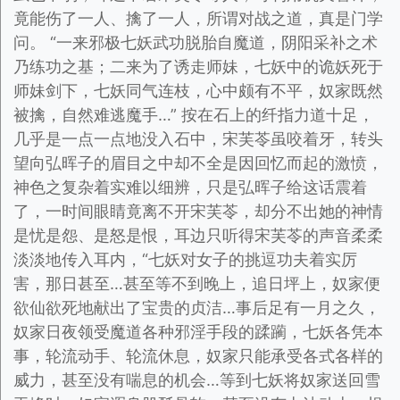
竟能伤了一人、擒了一人，所谓对战之道，真是门学
问。 “一来邪极七妖武功脱胎自魔道，阴阳采补之术
乃练功之基；二来为了诱走师妹，七妖中的诡妖死于
师妹剑下，七妖同气连枝，心中颇有不平，奴家既然
被擒，自然难逃魔手…” 按在石上的纤指力道十足，
几乎是一点一点地没入石中，宋芙苓虽咬着牙，转头
望向弘晖子的眉目之中却不全是因回忆而起的激愤，
神色之复杂着实难以细辨，只是弘晖子给这话震着
了，一时间眼睛竟离不开宋芙苓，却分不出她的神情
是忧是怨、是怒是恨，耳边只听得宋芙苓的声音柔柔
淡淡地传入耳内，“七妖对女子的挑逗功夫着实厉
害，那日甚至…甚至等不到晚上，追日坪上，奴家便
欲仙欲死地献出了宝贵的贞洁…事后足有一月之久，
奴家日夜领受魔道各种邪淫手段的蹂躏，七妖各凭本
事，轮流动手、轮流休息，奴家只能承受各式各样的
威力，甚至没有喘息的机会…等到七妖将奴家送回雪