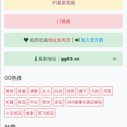
91最新视频
门视频
截图收藏
地址发布页
|
加入官方群
×
最新地址：
gg83.cc
GG热搜
偷情
校服
调教
女儿
白丝
技师
嫂子
大妈
淫荡
长腿
校花
中出
喷水
采花
360摄像头酒店偷拍
小宝探花
换妻
双飞探花