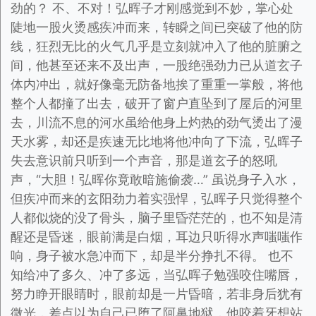
劲的？ 不、不对！弘晖子才刚感觉到不妙，掌心处
陡地一股火烫感疾冲而来，转瞬之间已突破了他的防
线，狂烈无比的火气几乎是立刻就冲入了他的脏腑之
间，他甚至还来不及出声，一股绝强劲力已从道玄子
体内冲出，就好像毫无防备地挨了重重一掌般，将他
整个人都撞了出去，破开了窗户直坠到了屋后的河里
去，川流不息的河水虽给他身上灼热的劲气烫出了漫
天水雾，却还是疾速无比地将他冲向了下流，弘晖子
失去意识前只听到一个声音，那是道玄子的怒吼
声，“大胆！弘晖你竟敢暗施偷袭…” 虽说身子入水，
但疾冲而来的玄阳劲力着实强悍，弘晖子只觉得整个
人都似烧的没了骨头，脑子里昏茫茫的，也不知是清
醒还是昏迷，眼前满是白烟，耳边只听得水声嗤嗤作
响，身子被水急冲而下，却是半分挣扎不得。 也不
知给冲了多久、冲了多远，当弘晖子勉强咬住嘴唇，
努力睁开眼睛时，眼前却是一片昏暗，若非身后犹有
微光，差点以为自己已堕了阿鼻地狱，他咬着牙想站