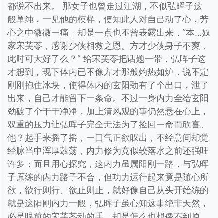
都说不出来。 那女子也曾走过江湖，不似弘晖子这
般单纯，一见他的模样，便知此人对自己动了心，芳
心之中微微一痛，却是一点也不曾表露出来，“本…奴
家宋芙苓，感谢少侠相救之恩。方才少侠身子不爽，
此时可大好了么？” 给宋芙苓把话题一带，弘晖子这
才想到，现下体内已不像方才那般灼热如炉，说不定
刚刚抱住冰块，使得体内的玄阳劲有了个出口，泄了
出来，自己才能留下一条命。不过一身内力全给玄阳
劲破了个干干净净，加上清风观的事仍然悬在心上，
双重的压力让弘晖子完全无法为了捡回一命而欣喜。
他？起手来摇了摇，一口气正欲叹出，不经意间却觉
经脉当中浑厚鼓荡，内力修为竟似较落水之前还强旺
许多；而且用心探究，这内力虽属阳刚一路，与弘晖
子原练的内力路子不合，但功力运行起来竟是随心所
欲，欲行则行、欲止则止，就好像自己从头开始练的
就是这阳刚内力一般，弘晖子虽心知这事绝非天然，
必是眼前的宋芙苓动的手，却是怎么也想像不到原