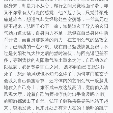
起身来，却是力不从心，爬行之间只觉地面平滑，却
又不像常有人行走的感觉，他？起了头，只觉脖颈处
痛楚难当，想运气却觉经脉处空空荡荡，一丝真元也
提不起来，弘晖子心下一凉，知是道玄子导入的玄阳
气劲力道太猛，自身内力不足，就似在自己身体中两
军开战，而自身那微薄的内力，在玄阳劲气的猛攻之
下，已崩溃的一点不剩。现在自己勉强恢复意识，不
过是玄阳劲气大胜之后的暂时潜伏，与回光返照差不
多，等到蛰伏的玄阳劲气卷土重来之时，自己功体难
以抗御，必是焚身而亡之局。 想不到自己竟就这样
死了，想到清风观也不知怎么样了，为何掌门道玄子
会以为自己偷施暗算，还将体内的玄阳劲气一股脑儿
地攻入自己身上，难不成来敌这般高明，竟能偷入清
风观大厅，趁着自己为师叔疗伤时出手偷袭吗？ 咬
的嘴唇都渗出了血丝，弘晖子勉强摇摇晃晃地站了起
来，突地发觉，原来此处是有旁人在的！他吓的跳了