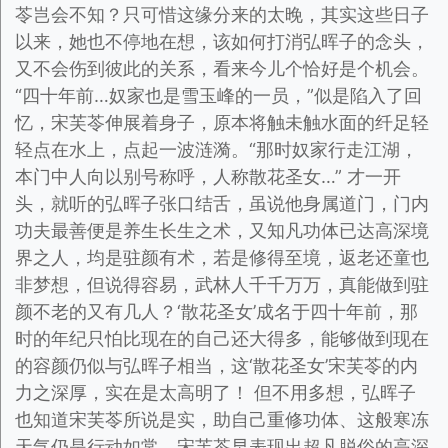
苓岂会不知？只可惜这缘分来的太晚，其实这些日子
以来，她也不停地在想，该如何打消弘晖子的念头，
又不会伤到彼此的关系，看来今儿个恰好是个机会。
“四十年前…奴家也是雪玉峰的一员，”似是陷入了回
忆，宋芙苓伸展着身子，原本将触未触水面的纤足轻
轻点在水上，点起一波涟漪。“那时奴家行走江湖，
本门中人向以别号称呼，人称散花圣女…” 才一开
头，就听的弘晖子张口结舌，虽说他身属道门，门内
功夫最善便是养生长生之术，又知凡功体已达高深境
界之人，均是驻颜有术，若是修得至境，返老还童也
非梦想，但说得容易，武林人千千万万，真能做到驻
颜不老的又有几人？‘散花圣女’成名于四十年前，那
时的年纪只怕比现在的自己还大得多，能够做到现在
的容颜仍似与弘晖子相当，这‘散花圣女’宋芙苓的内
力之深厚，实在是太高明了！ 但不用多想，弘晖子
也知道宋芙苓所说是实，助自己重修功体、这般寒冻
天气仍是行动如常，宋芙苓早表现出超凡脱俗的高深