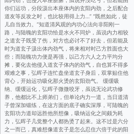
阳内劲，也侵入本座脏腑，虽说并没吃亏，但若能由
你们运功，分段汲出本座体内的玄阳内劲，之后配合
道友等反攻之时，也比较用得上力…” “既然如此，徒
儿自当效力。”知道清风观的内功心法向非阳刚一
路，与陆魄的玄阳功恰是水火不同炉，虽说内力相较
之道玄子既受了伤，对方也必讨不了好去，但若能及
时为道玄子汲出体内劲气，将来相对时己方胜面也大
些；而陆魄功力便是再强，以己方六人之力平均分
摊，要化去他侵入道玄子体内的劲气，自也算不得多
艰难之事，弘晖子连忙盘坐道玄子身后，双掌贴住他
背心，开始运功吸化那火烫的玄阳劲气。 缓缓吸
纳、缓缓运化，弘晖子微微咬牙，虽说无论武功修
养，他都比不上师弟们，但单论内力一道，当日道清
子曾深加锻练，在这方面的底子确实深厚，可陆魄的
玄阳功力道却远胜他所想像，吸纳运化之间颇为耗
力，弘晖子几觉整个人都热烫了起来。这不过是六分
之一而已，真难想像道玄子是怎么忍住六倍于此的阳