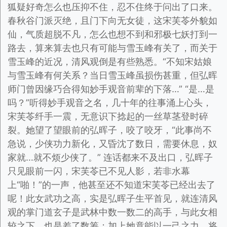
狐疑好奇怎么也压抑不住，忍不住终于问出了口来。
春秋谷门派灭绝，且门下向无女徒，这宋芙苓外貌如
仙，气质超脱不凡，怎么也想不到和邪极七妖打到一
路去，算来算去也只有可能与雪玉峰有关了，而关于
雪玉峰的近况，清风观倒是有些熟悉。“不知宋姑娘
与雪玉峰有何关系？当日雪玉峰虽损伤甚重，但弘晖
师门曾因缘巧合得知妙手观音前辈的下落…” “是…是
吗？”听得妙手观音之名，几十年的往事涌上心头，
宋芙苓纤手一震，无意识下捻起的一丝草茎登时碎
裂。她望了望眼前的弘晖子，咬了咬牙，“此事尚不
急说，少侠功力新化，又昏沈了数日，需要休息，奴
家就…就不烦少侠了。” 连话都来不及出口，弘晖子
只见眼前一闪，宋芙苓已不见人影，若非水幕
上“啪！”的一声，他甚至还不知道宋芙苓已经出去了
呢！此女武功之高，实是弘晖子生平首见，就连清风
观的掌门道玄子是武林中数一数二的高手，与此女相
较之下，也是差了数筹；加上她竟能以一己之力，将