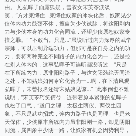
由。 见弘晖子面露狐疑，雪衣女宋芙苓淡淡一
笑，“方才束缚住…束缚住奴家的冰块化后，奴家见少
侠体内功力鼓荡不休，擅自为少侠试脉，将这阳刚内
力与少侠本身的功力化合同流，还望少侠原恕奴家专
擅之罪。” “不敢当。只是…”虽说听过内力深厚的武学
宗师，可以压制异端功力，但那可是在自身之内的功
力，要将两种完全不同路子的内力化合为一，还是控
在别人体内的，这事弘晖子可连听都没听过。“只是
在下所练内力，原非阳刚路子，与这玄阳劲绝无同流
之处，不知姑娘如何令它化合为一…啊，在下清风观
弘晖子，未曾报名还请宋姑娘见谅…” “此事倒也不难
说明，”宋芙苓巧笑倩兮，连带着原本紧张的弘晖子
也松了口气，“道门之理，太极生两仪、两仪生四
象，不只是武功招式，连内力路子也是同理。也是老
天保佑，少侠原本所练内力虽非阳刚一路，却是阴阳
同流，属四象中少阴一路，让奴家有机会因势利导，