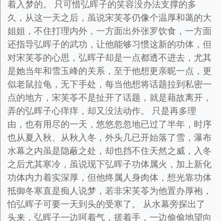
着入梦的。 只可惜弘晖子的笑容没办法支撑的多
久，从这一天之后，虽说宋芙苓仍像个温厚和蔼的大
姐姐，不住打理内外，一方面出外张罗饮食，一方面
还指导弘晖子的武功，让他能够习惯这新的功体，但
对宋芙苓的心思，弘晖子却是一点都透不进去，尤其
是她当年和雪玉峰的关系，至于他想更亲昵一点，更
似老鼠拉龟，无下手处，每当他想将话题拉到私密一
点的地方，宋芙苓不是扯开了话题，就是藉故离开，
弄的弘晖子心痒痒，却又没法动作。 只是再多理
由，也有用尽的一天，悠悠忽忽地已过了半年，时序
也从夏入秋、从秋入冬，外头几已开始落了雪，瀑布
水幕之内虽是隐蔽之处，却也挡不住天然之威，入冬
之后尤其寒冷，虽说现下弘晖子功体属火，加上新化
功体内力着实深厚，但他终属人身肉体，想光靠功体
抵御冬寒直是痴人说梦，若非宋芙苓为他置办厚袍，
怕弘晖子可要一天到头的受寒了。 从水幕旁探出了
头来，弘晖子一边呵着气，搓着手，一边偷偷地望向