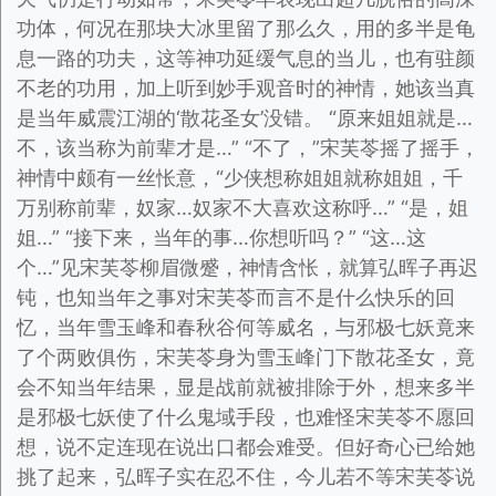
功体，何况在那块大冰里留了那么久，用的多半是龟
息一路的功夫，这等神功延缓气息的当儿，也有驻颜
不老的功用，加上听到妙手观音时的神情，她该当真
是当年威震江湖的‘散花圣女’没错。 “原来姐姐就是…
不，该当称为前辈才是…” “不了，”宋芙苓摇了摇手，
神情中颇有一丝怅意，“少侠想称姐姐就称姐姐，千
万别称前辈，奴家…奴家不大喜欢这称呼…” “是，姐
姐…” “接下来，当年的事…你想听吗？” “这…这
个…”见宋芙苓柳眉微蹙，神情含怅，就算弘晖子再迟
钝，也知当年之事对宋芙苓而言不是什么快乐的回
忆，当年雪玉峰和春秋谷何等威名，与邪极七妖竟来
了个两败俱伤，宋芙苓身为雪玉峰门下散花圣女，竟
会不知当年结果，显是战前就被排除于外，想来多半
是邪极七妖使了什么鬼域手段，也难怪宋芙苓不愿回
想，说不定连现在说出口都会难受。但好奇心已给她
挑了起来，弘晖子实在忍不住，今儿若不等宋芙苓说