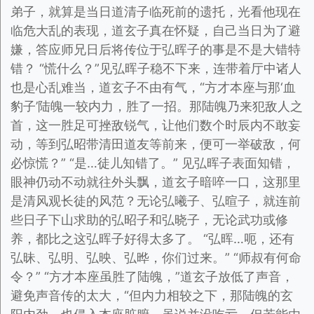
弟子，就算是当日道清子临死前的遗托，光看他现在
临危大乱的表现，道玄子真在怀疑，自己当日为了避
嫌，答应师兄日后将传位于弘晖子的事是不是大错特
错？ “慌什么？”见弘晖子稳不下来，连带着厅中诸人
也是心乱难当，道玄子不由有气，“方才本座与那‘血
豹子’陆魄一较内力，胜了一招。那陆魄乃来犯敌人之
首，这一胜足可挫敌锐气，让他们数个时辰内不敢妄
动，等到弘昭带清田道友等前来，便可一举破敌，何
必惊慌？” “是…徒儿知错了。” 见弘晖子表面知错，
眼神仍动不动就往外头飘，道玄子暗啐一口，这那里
是清风观长徒的风范？无论弘曦子、弘暄子，就连前
些日子下山求助的弘昭子和弘晓子，无论武功或修
养，都比之这弘晖子好得太多了。 “弘晖…呃，还有
弘昧、弘明、弘映、弘晔，你们过来。” “师叔有何命
令？” “方才本座虽胜了陆魄，”道玄子放低了声音，
避免声音传的太大，“但内力相较之下，那陆魄的玄