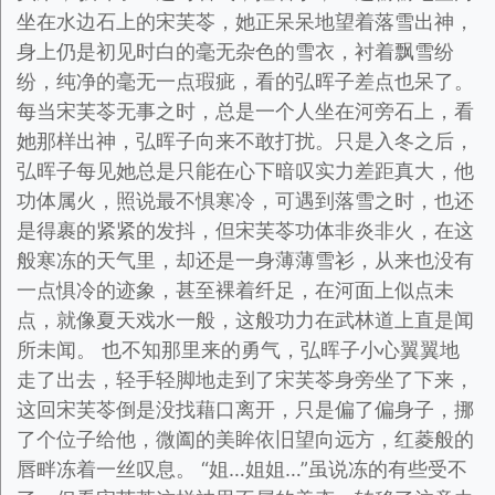
坐在水边石上的宋芙苓，她正呆呆地望着落雪出神，
身上仍是初见时白的毫无杂色的雪衣，衬着飘雪纷
纷，纯净的毫无一点瑕疵，看的弘晖子差点也呆了。
每当宋芙苓无事之时，总是一个人坐在河旁石上，看
她那样出神，弘晖子向来不敢打扰。只是入冬之后，
弘晖子每见她总是只能在心下暗叹实力差距真大，他
功体属火，照说最不惧寒冷，可遇到落雪之时，也还
是得裹的紧紧的发抖，但宋芙苓功体非炎非火，在这
般寒冻的天气里，却还是一身薄薄雪衫，从来也没有
一点惧冷的迹象，甚至裸着纤足，在河面上似点未
点，就像夏天戏水一般，这般功力在武林道上直是闻
所未闻。 也不知那里来的勇气，弘晖子小心翼翼地
走了出去，轻手轻脚地走到了宋芙苓身旁坐了下来，
这回宋芙苓倒是没找藉口离开，只是偏了偏身子，挪
了个位子给他，微阖的美眸依旧望向远方，红菱般的
唇畔冻着一丝叹息。 “姐…姐姐…”虽说冻的有些受不