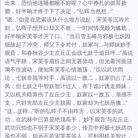
出来，恐怕他连睡都睡不好呢？心中挣扎的抓耳挠
腮，好半晌才终于下了决定，“弘晖当然想…”
“嗯…”似是在思索该从什么地方说起，宋芙苓沉吟片
刻，弘晖子想开口却又不敢，一时间情况颇为尴尬，
好半晌宋芙苓才开了口。 “当日雪玉峰与邪极七妖因
细故起了冲突，师父下令对付，奴家与…与师妹妙手
观音，和春秋谷少主左丘正会战七妖于追日坪…”虽说
语气平静，宋芙苓眉目之间无甚异动，但光看河面涟
漪不住波动，便知宋芙苓心情激荡，“仅以武功而
论，七妖非我等对手，虽说以一敌二，奴家仍占了上
风；但七妖之中智妖智计过人，布下诡计诱走师妹，
又以机关暗算伤了左丘少主，奴家以一敌五，渐感不
支，只好先助左丘少主脱困，奴家却为七妖所擒…”
“这…这样…”听的弘晖子不由咋舌，以宋芙苓的武
功，在武林中已算是绝顶高手，‘妙手观音’与左丘正
武功只怕也不弱于宋芙苓多少，传言中邪极七妖武功
虽也不弱，却远不若宋芙苓等人，可利用机关智计，