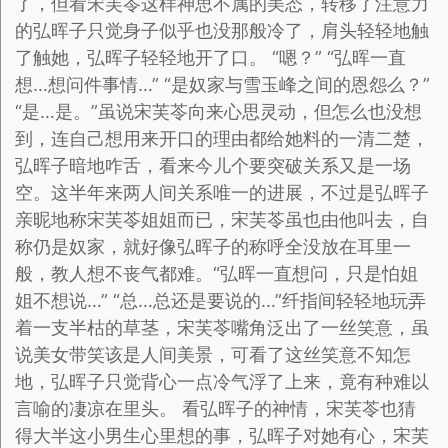
了，但看宋芙苓这样神思不属的美态，转移了注意力
的弘晖子只觉身子似乎也没那般冷了，肩头轻轻地触
了触她，弘晖子轻轻地开了口。 “嗯？” “弘晖一直
想…想问件事情…” “是奴家与雪玉峰之间的恩怨么？”
“是…是。”虽说宋芙苓向来心思灵动，但怎么也没想
到，连自己想用来开口的理由都给她料的一清二楚，
弘晖子暗地咋舌，看来今儿个要突破关系又是一场
空。这半年来两人间关系唯一的进展，不过是弘晖子
亲昵地称宋芙苓姐姐而已，宋芙苓虽也由他叫去，自
称仍是奴家，就好像弘晖子的称呼全没放在耳里一
般，教人想不丧气都难。“弘晖一直想问，只是怕姐
姐不想说…” “总…总还是要说的…”纤指间轻轻地玩弄
着一支半枯的草茎，宋芙苓嘴角泛出了一丝笑意，虽
说美女带笑该是人间美景，可看了这丝笑意不知怎
地，弘晖子只觉背心一点冷气浮了上来，竟有种难以
言喻的凄凉在里头。 看弘晖子的神情，宋芙苓也猜
得大半这小男生心里想的事，弘晖子对她有心，宋芙