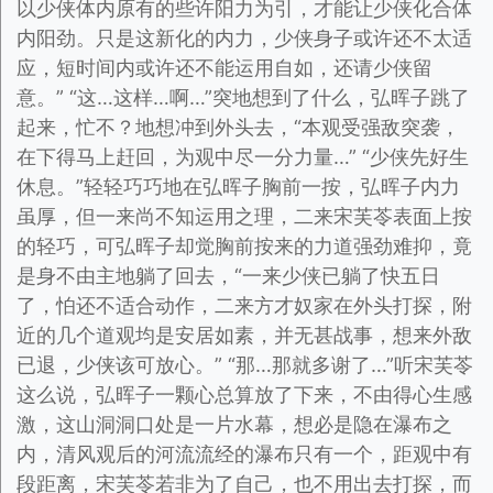
以少侠体内原有的些许阳力为引，才能让少侠化合体
内阳劲。只是这新化的内力，少侠身子或许还不太适
应，短时间内或许还不能运用自如，还请少侠留
意。” “这…这样…啊…”突地想到了什么，弘晖子跳了
起来，忙不？地想冲到外头去，“本观受强敌突袭，
在下得马上赶回，为观中尽一分力量…” “少侠先好生
休息。”轻轻巧巧地在弘晖子胸前一按，弘晖子内力
虽厚，但一来尚不知运用之理，二来宋芙苓表面上按
的轻巧，可弘晖子却觉胸前按来的力道强劲难抑，竟
是身不由主地躺了回去，“一来少侠已躺了快五日
了，怕还不适合动作，二来方才奴家在外头打探，附
近的几个道观均是安居如素，并无甚战事，想来外敌
已退，少侠该可放心。” “那…那就多谢了…”听宋芙苓
这么说，弘晖子一颗心总算放了下来，不由得心生感
激，这山洞洞口处是一片水幕，想必是隐在瀑布之
内，清风观后的河流流经的瀑布只有一个，距观中有
段距离，宋芙苓若非为了自己，也不用出去打探，而